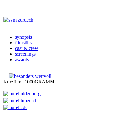
synopsis
filmstills
cast & crew
screenings
awards
Kurzfilm "1000GRAMM"