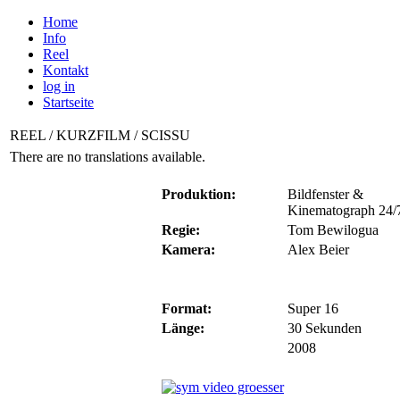
Home
Info
Reel
Kontakt
log in
Startseite
REEL / KURZFILM / SCISSU
There are no translations available.
Produktion:
Bildfenster &
Kinematograph 24/
Regie:
Tom Bewilogua
Kamera:
Alex Beier
Format:
Super 16
Länge:
30 Sekunden
2008