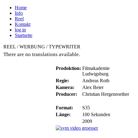
Home
Info
Reel
Kontakt
log in
Startseite
REEL / WERBUNG / TYPEWRITER
There are no translations available.
Prodoktion:
Filmakademie
Ludwigsburg
Regie:
Andreas Roth
Kamera:
Alex Beier
Producer:
Christian Hergenroether
Format:
S35
Länge:
100 Sekunden
2009