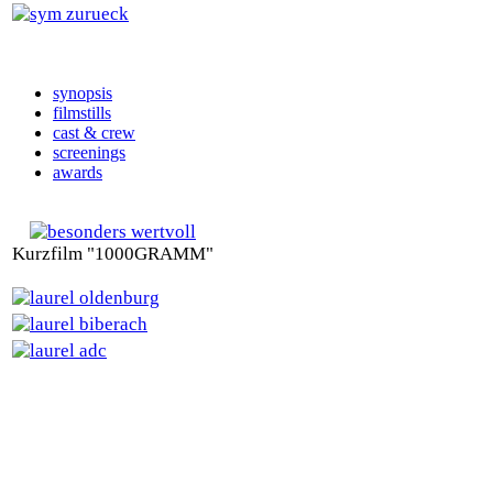
synopsis
filmstills
cast & crew
screenings
awards
Kurzfilm "1000GRAMM"