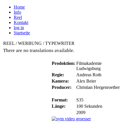
Home
Info
Reel
Kontakt
log in
Startseite
REEL / WERBUNG / TYPEWRITER
There are no translations available.
Prodoktion:
Filmakademie
Ludwigsburg
Regie:
Andreas Roth
Kamera:
Alex Beier
Producer:
Christian Hergenroether
Format:
S35
Länge:
100 Sekunden
2009