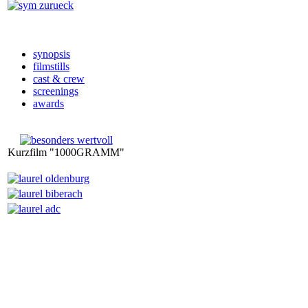
synopsis
filmstills
cast & crew
screenings
awards
Kurzfilm "1000GRAMM"