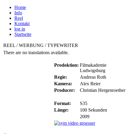
Home
Info
Reel
Kontakt
log in
Startseite
REEL / WERBUNG / TYPEWRITER
There are no translations available.
Prodoktion:
Filmakademie
Ludwigsburg
Regie:
Andreas Roth
Kamera:
Alex Beier
Producer:
Christian Hergenroether
Format:
S35
Länge:
100 Sekunden
2009