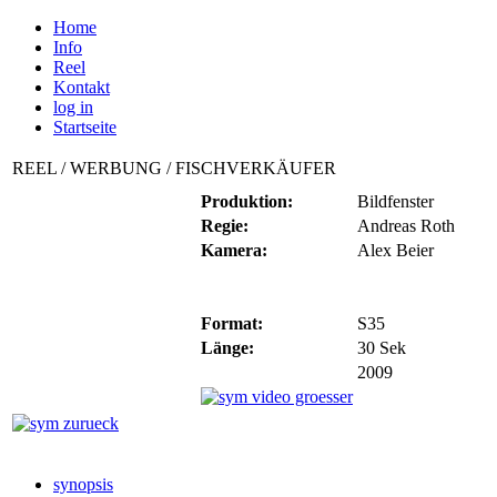
Home
Info
Reel
Kontakt
log in
Startseite
REEL / WERBUNG / FISCHVERKÄUFER
Produktion:
Bildfenster
Regie:
Andreas Roth
Kamera:
Alex Beier
Format:
S35
Länge:
30 Sek
2009
synopsis